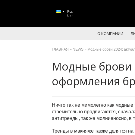
Rus
Ukr
О КОМПАНИИ
ЛИ
ГЛАВНАЯ
»
NEWS
» Модные брови 2024: актуа
Модные брови 
оформления б
Ничто так не мимолетно как модные 
стремительно продвигаются, сначала
антитренды, так же молниеносно, в 
Тренды в макияже также делятся на 