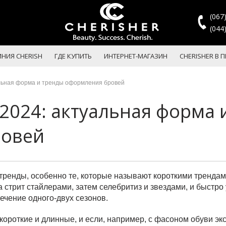
(067
(044
НИЯ CHERISH
ГДЕ КУПИТЬ
ИНТЕРНЕТ-МАГАЗИН
CHERISHER В П
льная форма и тренды оформления бровей
2024: актуальная форма 
ровей
тренды, особенно те, которые называют короткими трендам
 стрит стайлерами, затем селебритиз и звездами, и быстро 
течение одного-двух сезонов.
короткие и длинные, и если, например, с фасоном обуви эк