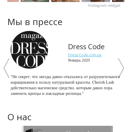
Instagram widget
Мы в прессе
Dress Code
Dress-Code.com.ua
Январь 2025
"Не секрет, что звезды давно отказались от разрушительного
"К сч
наращивания в пользу натуральной красоты. Cherish Lash
специ
действительно магическое средство, которым давно пора
реал
заменить щипцы и накладные ресницы."
линия
эффек
О нас